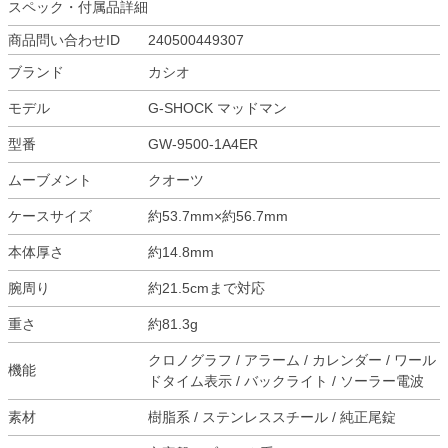
スペック・付属品詳細
商品問い合わせID
240500449307
ブランド
カシオ
モデル
G-SHOCK マッドマン
型番
GW-9500-1A4ER
ムーブメント
クオーツ
ケースサイズ
約53.7mm×約56.7mm
本体厚さ
約14.8mm
腕周り
約21.5cmまで対応
重さ
約81.3g
クロノグラフ / アラーム / カレンダー / ワール
機能
ドタイム表示 / バックライト / ソーラー電波
素材
樹脂系 / ステンレススチール / 純正尾錠