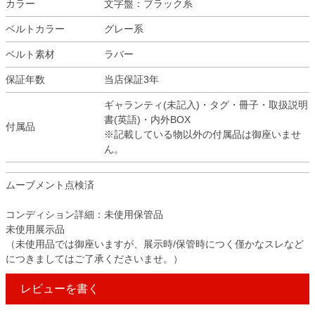
カラー
文字盤：ブラック系
ベルトカラー
グレー系
ベルト素材
ラバー
保証年数
当店保証3年
ギャランティ(未記入)・タグ・冊子・取扱説明
書(英語)・内外BOX
付属品
※記載している物以外の付属品は御座いませ
ん。
ムーブメント点検済
コンディション詳細：未使用保管品
未使用展示品
（未使用品では御座いますが、展示時/保管時につく僅かなスレなど
につきましてはご了承くださいませ。）
レビューを書く