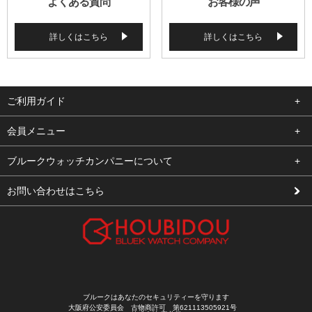
よくある質問
お客様の声
詳しくはこちら
詳しくはこちら
ご利用ガイド
よくある質問
会員メニュー
支払い・送料
ログイン
ブルークウォッチカンパニーについて
修理依頼
お気に入り
会社概要
お問い合わせはこちら
お客様の声
カート
店舗案内
買取について
メルマガ登録
特定商取引法に基づく表示
新規会員登録
プライバシーポリシー
ブルークはあなたのセキュリティーを守ります
大阪府公安委員会 古物商許可 第621113505921号