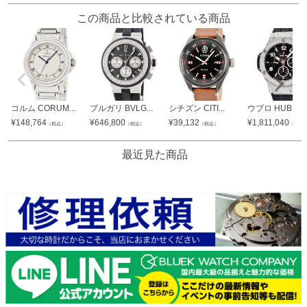
この商品と比較されている商品
コルム CORUM...
ブルガリ BVLG...
シチズン CITI...
ウブロ HUBLO..
¥
148,764
¥
646,800
¥
39,132
¥
1,811,040
（税込）
（税込）
（税込）
（税込
最近見た商品