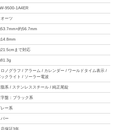
W-9500-1A4ER
クオーツ
53.7mm×約56.7mm
14.8mm
21.5cmまで対応
81.3g
ロノグラフ / アラーム / カレンダー / ワールドタイム表示 /
ックライト / ソーラー電波
脂系 / ステンレススチール / 純正尾錠
文字盤：ブラック系
グレー系
ラバー
当店保証3年