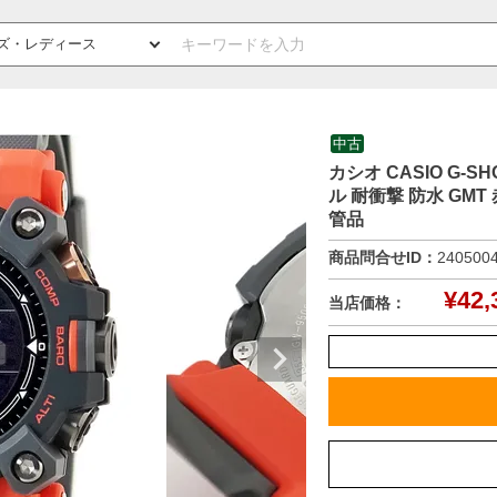
中古
カシオ CASIO G-S
ル 耐衝撃 防水 GM
管品
商品問合せID：
240500
¥
42,
当店価格：