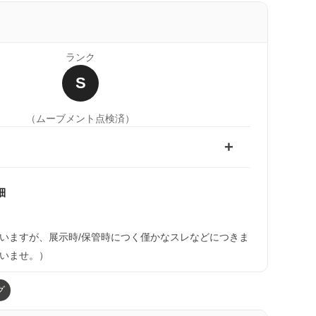
ランク
S
（ムーブメント点検済）
細
いますが、展示時/保管時につく僅かなスレなどにつきま
いませ。）
グ