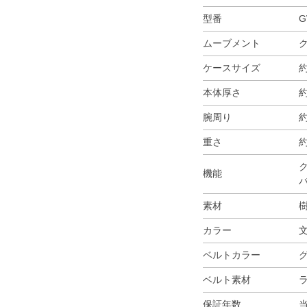
型番
G
ムーブメント
ケースサイズ
約
本体厚さ
約
腕周り
約
重さ
約
ク
機能
バ
素材
樹
カラー
ベルトカラー
ベルト素材
保証年数