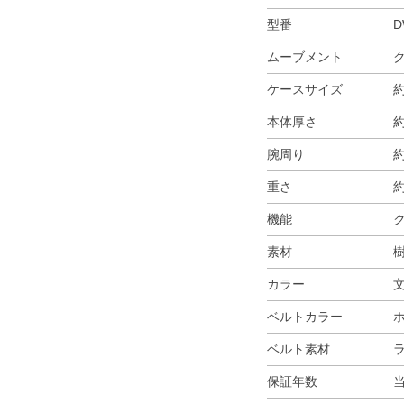
型番
D
ムーブメント
ケースサイズ
約
本体厚さ
約
腕周り
約
重さ
約
機能
ク
素材
樹
カラー
ベルトカラー
ベルト素材
保証年数