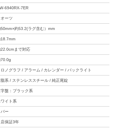
W-6940RX-7ER
クオーツ
50mm×約53.2(ラグ含む）mm
18.7mm
22.0cmまで対応
70.0g
ロノグラフ / アラーム / カレンダー / バックライト
脂系 / ステンレススチール / 純正尾錠
文字盤：ブラック系
ホワイト系
ラバー
当店保証3年