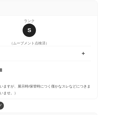
ランク
S
（ムーブメント点検済）
細
いますが、展示時/保管時につく僅かなスレなどにつきま
いませ。）
グ