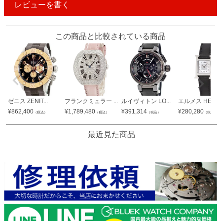
レビューを書く
この商品と比較されている商品
ゼニス ZENIT...
フランクミュラー ...
ルイヴィトン LO...
エルメス HERM.
¥
862,400
¥
1,789,480
¥
391,314
¥
280,280
（税込）
（税込）
（税込）
（税込）
最近見た商品