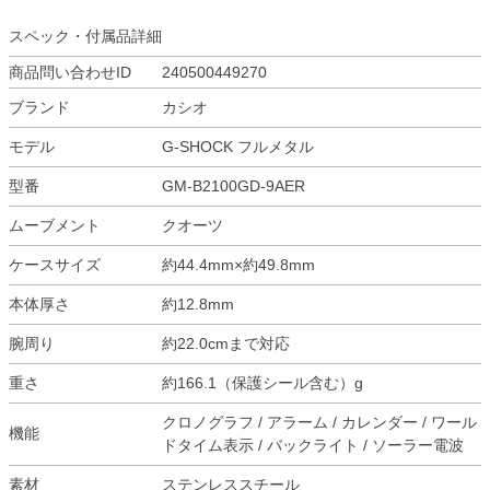
スペック・付属品詳細
商品問い合わせID
240500449270
ブランド
カシオ
モデル
G-SHOCK フルメタル
型番
GM-B2100GD-9AER
ムーブメント
クオーツ
ケースサイズ
約44.4mm×約49.8mm
本体厚さ
約12.8mm
腕周り
約22.0cmまで対応
重さ
約166.1（保護シール含む）g
クロノグラフ / アラーム / カレンダー / ワール
機能
ドタイム表示 / バックライト / ソーラー電波
素材
ステンレススチール