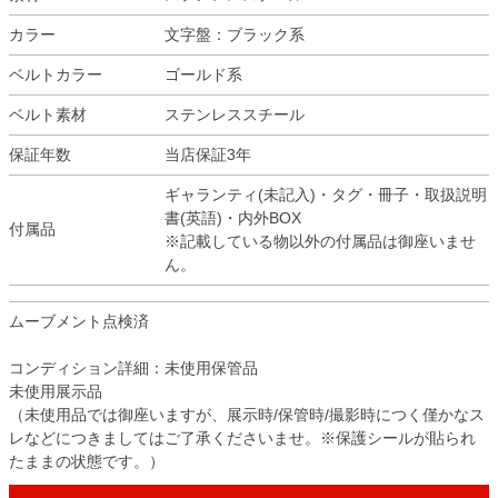
カラー
文字盤：ブラック系
ベルトカラー
ゴールド系
ベルト素材
ステンレススチール
保証年数
当店保証3年
ギャランティ(未記入)・タグ・冊子・取扱説明
書(英語)・内外BOX
付属品
※記載している物以外の付属品は御座いませ
ん。
ムーブメント点検済
コンディション詳細：未使用保管品
未使用展示品
（未使用品では御座いますが、展示時/保管時/撮影時につく僅かなス
レなどにつきましてはご了承くださいませ。※保護シールが貼られ
たままの状態です。）