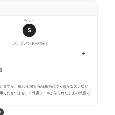
ランク
S
（ムーブメント点検済）
細
いますが、展示時/保管時/撮影時につく僅かなスレなど
承くださいませ。※保護シールが貼られたままの状態で
グ