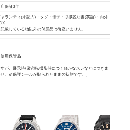
当店保証3年
ギャランティ(未記入)・タグ・冊子・取扱説明書(英語)・内外
OX
※記載している物以外の付属品は御座いません。
未使用保管品
すが、展示時/保管時/撮影時につく僅かなスレなどにつきま
ませ。※保護シールが貼られたままの状態です。）