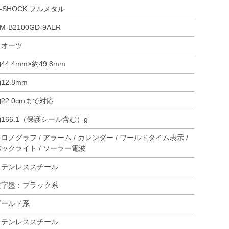
-SHOCK フルメタル
M-B2100GD-9AER
クオーツ
44.4mm×約49.8mm
12.8mm
22.0cmまで対応
166.1（保護シール含む）g
ロノグラフ / アラーム / カレンダー / ワールドタイム表示 /
ックライト / ソーラー電波
ステンレススチール
文字盤：ブラック系
ゴールド系
ステンレススチール