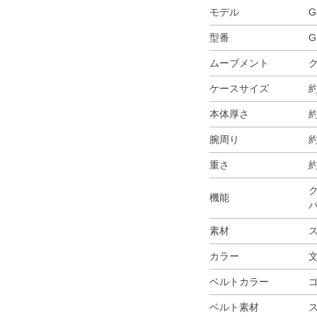
モデル
G
型番
G
ムーブメント
ケースサイズ
約
本体厚さ
約
腕周り
約
重さ
約
ク
機能
バ
素材
カラー
ベルトカラー
ベルト素材