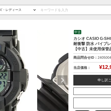
中古
カシオ CASIO G-S
耐衝撃 防水 バイブ
【中古】未使用保管
商品問合せID：
240500
¥
12,
当店価格：
申し訳