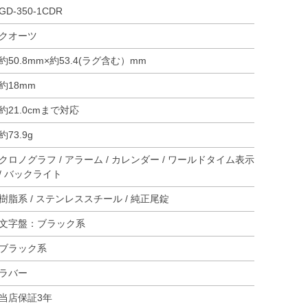
GD-350-1CDR
クオーツ
約50.8mm×約53.4(ラグ含む）mm
約18mm
約21.0cmまで対応
約73.9g
クロノグラフ / アラーム / カレンダー / ワールドタイム表示
/ バックライト
樹脂系 / ステンレススチール / 純正尾錠
文字盤：ブラック系
ブラック系
ラバー
当店保証3年