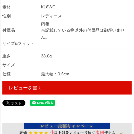
素材
K18WG
性別
レディース
内箱-
付属品
※記載している物以外の付属品は御座いませ
ん。
サイズ&フィット
重さ
38.6g
サイズ
仕様
最大幅：0.6cm
レビューを書く
935455