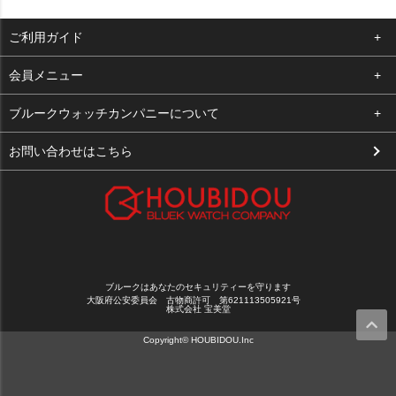
ご利用ガイド
よくある質問
会員メニュー
支払い・送料
ログイン
ブルークウォッチカンパニーについて
お客様の声
お気に入り
会社概要
お問い合わせはこちら
買取について
カート
店舗案内
メルマガ登録
特定商取引法に基づく表示
新規会員登録
プライバシーポリシー
ブルークはあなたのセキュリティーを守ります
大阪府公安委員会 古物商許可 第621113505921号
株式会社 宝美堂
Copyright© HOUBIDOU.Inc