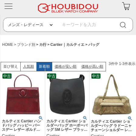
HOME
ブランド別
カ行
Cartier｜カルティエ
バッグ
3
件中
1
-
3
件表示
人気順
新着順
価格が安い順
価格が高い順
並び替え
中古
中古
中古
カルティエ Cartier ハン
カルティエ Cartier ショ
カルティエ Cartier ショ
ドバッグ ハッピー バー
ルダーバッグ ホーボーバ
ルダーバッグ ラドーニャ
スデー レザー ボルドー
ッグ SM レザー ブラック
チェーンショルダー レザ
シルバー金具 赤 ドゥー
ゴールド金具 マストドゥ
ー ゴールド ゴールド金具
Cartier
Cartier
Cartier