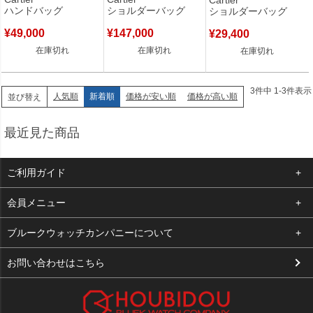
ブルC ロゴ 総柄
カルティエ 黒
金 【中古】
ハンドバッグ
ショルダーバッグ
ショルダーバッグ
L1000247 【箱】 【中
CRL1002251 【箱】
古】
【中古】
¥
49,000
¥
147,000
¥
29,400
在庫切れ
在庫切れ
在庫切れ
3
件中
1
-
3
件表示
人気順
新着順
価格が安い順
価格が高い順
並び替え
最近見た商品
ご利用ガイド
よくある質問
会員メニュー
支払い・送料
ログイン
ブルークウォッチカンパニーについて
お客様の声
お気に入り
会社概要
お問い合わせはこちら
買取について
カート
店舗案内