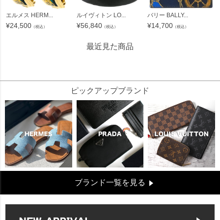
エルメス HERM...
ルイヴィトン LO...
バリー BALLY...
¥
24,500
¥
56,840
¥
14,700
（税込）
（税込）
（税込）
最近見た商品
292218
ピックアップブランド
ブランド一覧を見る