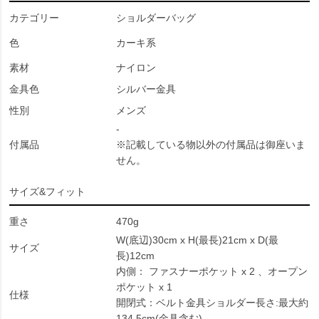
カテゴリー
ショルダーバッグ
色
カーキ系
素材
ナイロン
金具色
シルバー金具
性別
メンズ
-
付属品
※記載している物以外の付属品は御座いま
せん。
サイズ&フィット
重さ
470g
W(底辺)30cm x H(最長)21cm x D(最
サイズ
長)12cm
内側： ファスナーポケット x 2 、オープン
ポケット x 1
仕様
開閉式：ベルト金具ショルダー長さ:最大約
134.5cm(金具含む)