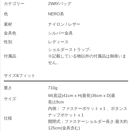
カテゴリー
2WAYバッグ
色
NERO系
素材
ナイロン / レザー
金具色
シルバー金具
性別
レディース
ショルダーストラップ-
付属品
※記載している物以外の付属品は御座いま
せん。
サイズ&フィット
重さ
710g
W(底辺)41cm x H(最長)36cm x D(最
サイズ
長)19cm
内側： ファスナーポケット x 1 、ボタンス
ナップポケット x 1
仕様
開閉式：ファスナーショルダー長さ:最大約
125cm(金具含む)