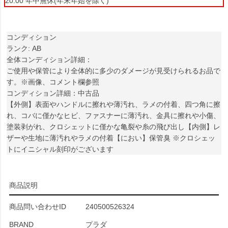
20:00 年中無休(年末年始を除く)
コンディション
ランク: AB
全体コンディション詳細：
ご使用や保管により全体的に多少のダメージが見受けられるお品で
す。※画像、コメント欄参照
コンディション詳細：中古品
【外側】表面やハンドルに擦れや薄汚れ、ラメの付着、四つ角に擦
れ、コバに僅かなヒビ、ファスナーに薄汚れ、金具に擦れや小傷、
塗装剥がれ、クロシェットに僅かな亀裂や糸の飛び出し【内側】レ
ザーや生地に薄汚れやラメの付着【におい】保管臭 ※クロシェッ
トにイニシャル刻印がございます
商品説明
商品問い合わせID
240500526324
BRAND
プラダ