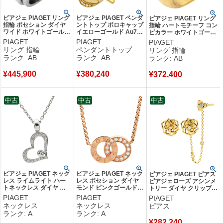
ピアジェ PIAGET リング
ピアジェ PIAGET ペンダ
ピアジェ PIAGET リング
指輪 ポセション ダイヤ
ントトップ ポロキャップ
指輪 ハートモチーフ コン
ワイド ホワイトゴールド
イエローゴールド Au750
ビカラー ホワイトゴール
#53(JP13) 7粒 7石 回転
18K ダイヤモンド ライデ
ド×イエローゴールド
PIAGET
PIAGET
PIAGET
スピン 18K 750 WG 12.5
ィングハット ジョッキー
#52 Au750 18K 18金 2カ
リング 指輪
ペンダントトップ
リング 指輪
号 【保証書】 【中古】
ヘルメット 【中古】中古
ラー ヴィンテージ 11号
ランク: AB
ランク: AB
ランク: AB
中古品
品
【中古】中古品
¥
445,900
¥
380,240
¥
372,400
中古
中古
中古
ピアジェ PIAGET ネック
ピアジェ PIAGET ネック
ピアジェ PIAGET ピアス
レス ライムライト ハー
レス ポセション ダイヤ
ピアジェローズ アシンメ
トネックレス ダイヤ ホ
モンド ピンクゴールド
トリー ダイヤ クリップチ
ワイトゴールド 750 18K
18K 750PG 18金 13Pダ
ェーン付 ピンクゴールド
PIAGET
PIAGET
PIAGET
WG ハートモチーフ パヴ
イヤ ネックレス 【中
750 18K PG
ネックレス
ネックレス
ピアス
ェダイヤ 【中古】中古美
古】中古美品
PGG38U0077 【箱】
ランク: A
ランク: A
品
【中古】
¥
282,240