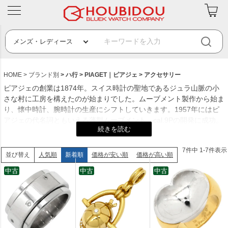
HOME
ブランド別
ハ行
PIAGET｜ピアジェ
アクセサリー
ピアジェの創業は1874年。スイス時計の聖地であるジュラ山脈の小
さな村に工房を構えたのが始まりでした。ムーブメント製作から始ま
り、懐中時計、腕時計の生産にシフトしていきます。1957年にはピ
アジェの代名詞ともいえる薄型ムーブメント、cal.9Pの開発に成功。
厚みがわずか2mmの薄型ムーブメントは多くの時計メーカーに衝撃
をもたらしました。ポロ競技から生み出されたピアジェ ポロのヒッ
7
件中
1
-
7
件表示
トやハイジュエリー分野への参入とラインアップを拡大。1988年に
人気順
新着順
価格が安い順
価格が高い順
並び替え
リシュモングループに参画後もアルティプラノ、ポセションなどピア
中古
中古
中古
ジェの哲学が息づいたコレクションを展開しています。
創業年：1874年
発祥地：スイスのラ・コート・オ・フェ
創業者：ジョルジュ・エドワール・ピアジェ