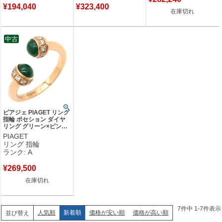
¥
194,040
¥
323,400
在庫切れ
中古
ピアジェ PIAGET リング
指輪 ポセション ダイヤ
リング グリーン×ピンク
ゴールド #51(JP11) 緑
PIAGET
マラカイト 18K 750 PG
リング 指輪
11号 【中古】中古美品
ランク: A
¥
269,500
在庫切れ
7
件中
1
-
7
件表示
人気順
新着順
価格が安い順
価格が高い順
並び替え