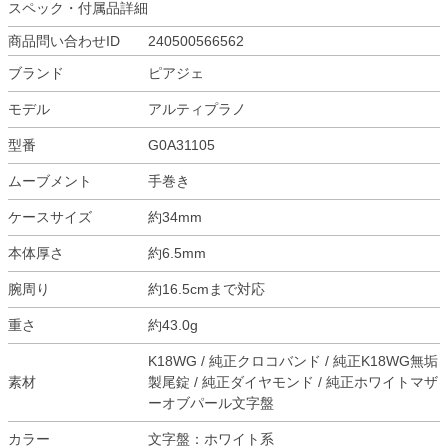
スペック・付属品詳細
商品問い合わせID
240500566562
ブランド
ピアジェ
モデル
アルティプラノ
型番
G0A31105
ムーブメント
手巻き
ケースサイズ
約34mm
本体厚さ
約6.5mm
腕周り
約16.5cmまで対応
重さ
約43.0g
K18WG / 純正クロコバンド / 純正K18WG無垢
素材
製尾錠 / 純正ダイヤモンド / 純正ホワイトマザ
ーオブパール文字盤
カラー
文字盤：ホワイト系