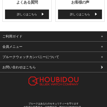
よくある質問
お客様の声
詳しくはこちら
詳しくはこちら
ご利用ガイド
よくある質問
会員メニュー
支払い・送料
ログイン
ブルークウォッチカンパニーについて
修理依頼
お気に入り
会社概要
お問い合わせはこちら
お客様の声
カート
店舗案内
買取について
メルマガ登録
特定商取引法に基づく表示
新規会員登録
プライバシーポリシー
ブルークはあなたのセキュリティーを守ります