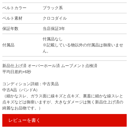
ベルトカラー
ブラック系
ベルト素材
クロコダイル
保証年数
当店保証3年
付属品なし
付属品
※記載している物以外の付属品は御座いませ
ん。
新品仕上げ済 オーバーホール済 ムーブメント点検済
平均日差約+6秒
コンディション詳細：中古美品
中古A品（バンドA）
（細かなスレ、ガラス面に線キズと点キズ、裏蓋に細かな線スレと
点キズなどは御座いますが、大きなダメージは無く新品仕上げ済の
綺麗なお品物です。）
レビューを書く