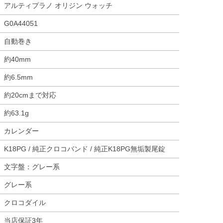
アルティプラノ オリジン ウォッチ
G0A44051
自動巻き
約40mm
約6.5mm
約20cmまで対応
約63.1g
カレンダー
K18PG / 純正クロコバンド / 純正K18PG無垢製尾錠
文字盤：グレー系
グレー系
クロコダイル
当店保証3年