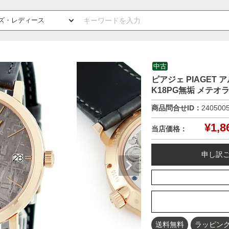
中古
ピアジェ PIAGET 
K18PG無垢 メテオ
商品問合せID：
240500
¥
1,8
当店価格：
申し訳
送料無料
ラッピン