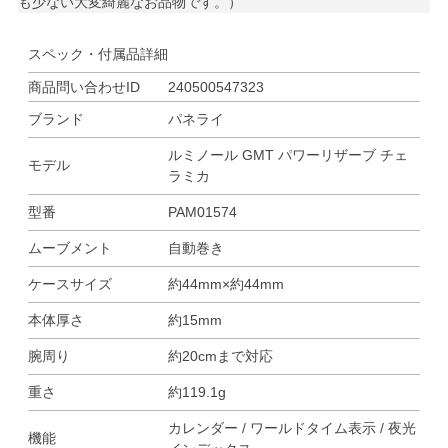
も少ない大変綺麗なお品物です。）
スペック・付属品詳細
商品問い合わせID
240500547323
ブランド
パネライ
ルミノール GMT パワーリザーブ チェ
モデル
ラミカ
型番
PAM01574
ムーブメント
自動巻き
ケースサイズ
約44mm×約44mm
本体厚さ
約15mm
腕周り
約20cmまで対応
重さ
約119.1g
カレンダー / ワールドタイム表示 / 夜光
機能