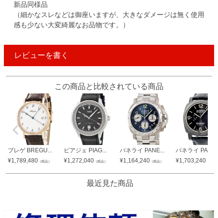
新品同様品
（細かなスレなどは御座いますが、大きなダメージは無く使用
感も少ない大変綺麗なお品物です。）
レビューを書く
この商品と比較されている商品
ブレゲ BREGU...
ピアジェ PIAG...
パネライ PANE...
パネライ PANE..
¥
1,789,480
¥
1,272,040
¥
1,164,240
¥
1,703,240
（税込）
（税込）
（税込）
（税込
最近見た商品