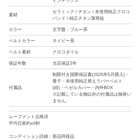
インデックス
セラミック / チタン / 未使用純正クロコ
素材
バンド / 純正チタン製尾錠
カラー
文字盤：ブルー系
ベルトカラー
ネイビー系
ベルト素材
クロコダイル
保証年数
当店保証3年
制限付き国際保証書(2025年5月購入)・
冊子・未使用純正替えラバーベルト
付属品
(紺)・ベゼルカバー・内外BOX
※記載している物以外の付属品は御座い
ません。
ムーブメント点検済
平均日差約±0秒
コンディション詳細：新品同様品