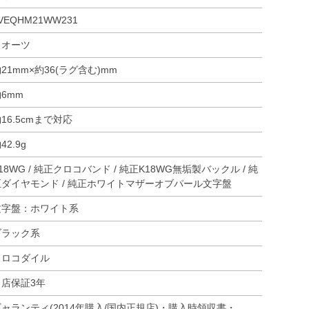
VEQHM21WW231
クオーツ
21mm×約36(ラグ含む)mm
6mm
16.5cmまで対応
42.9g
18WG / 純正クロコバンド / 純正K18WG無垢製バックル / 純
正ダイヤモンド / 純正ホワイトマザーオブパール文字盤
文字盤：ホワイト系
ブラック系
クロコダイル
当店保証3年
ギャランティ(2014年購入/国内正規店)・購入時領収書・