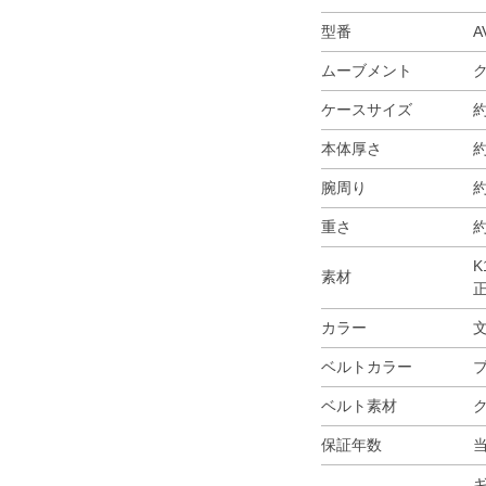
型番
A
ムーブメント
ケースサイズ
約
本体厚さ
約
腕周り
約
重さ
約
K
素材
カラー
ベルトカラー
ベルト素材
保証年数