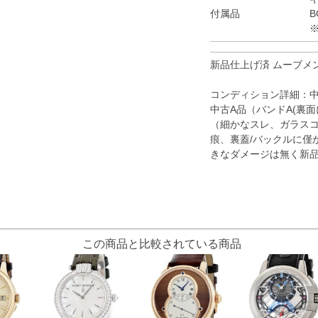
付属品
B
新品仕上げ済 ムーブメ
コンディション詳細：
中古A品（バンドA(裏
（細かなスレ、ガラス
痕、裏蓋/バックルに僅
きなダメージは無く新
この商品と比較されている商品