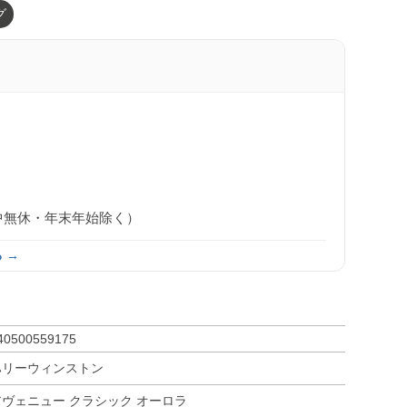
グ
0（年中無休・年末年始除く）
 →
40500559175
ハリーウィンストン
アヴェニュー クラシック オーロラ