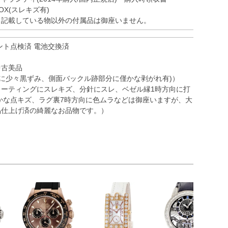
OX(スレキズ有)
※記載している物以外の付属品は御座いません。
ント点検済 電池交換済
中古美品
面に少々黒ずみ、側面バックル跡部分に僅かな剥がれ有)）
コーティングにスレキズ、分針にスレ、ベゼル縁1時方向に打
かな点キズ、ラグ裏7時方向に色ムラなどは御座いますが、大
品仕上げ済の綺麗なお品物です。）