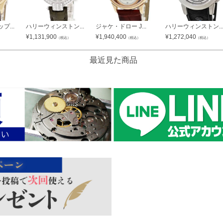
...
ハリーウィンストン...
ジャケ・ドロー J...
ハリーウィンストン..
¥
1,131,900
¥
1,940,400
¥
1,272,040
）
（税込）
（税込）
（税込）
最近見た商品