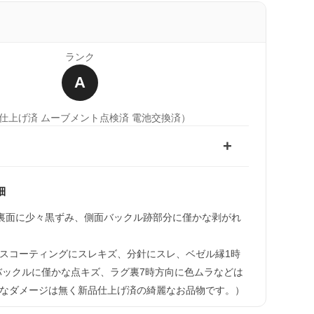
ランク
A
仕上げ済 ムーブメント点検済 電池交換済）
細
(裏面に少々黒ずみ、側面バックル跡部分に僅かな剥がれ
スコーティングにスレキズ、分針にスレ、ベゼル縁1時
バックルに僅かな点キズ、ラグ裏7時方向に色ムラなどは
なダメージは無く新品仕上げ済の綺麗なお品物です。）