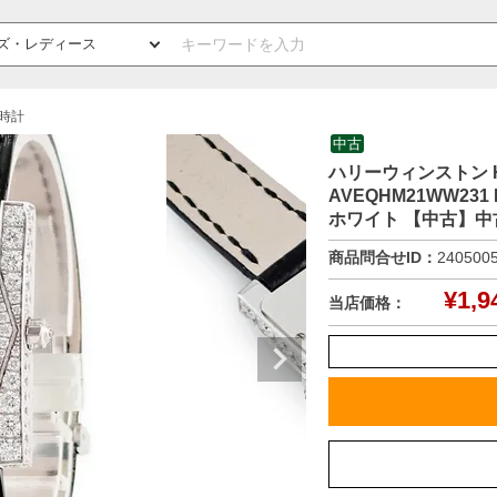
時計
中古
ハリーウィンストン Ha
AVEQHM21WW2
ホワイト 【中古】中
商品問合せID：
240500
¥
1,9
当店価格：