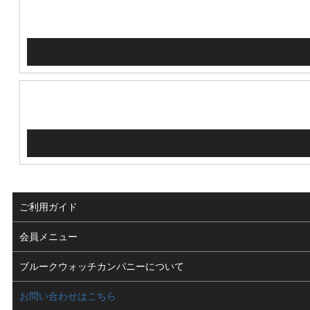
ご利用ガイド
よくある質問
会員メニュー
支払い・送料
ログイン
ブルークウォッチカンパニーについて
修理依頼
お気に入り
会社概要
お問い合わせはこちら