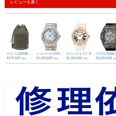
レビューを書く
ロエベ LOEWE...
ショパール CHO...
ロジェデュブイ R...
ウブロ HUBLO.
¥
175,420
¥
1,293,600
¥
1,293,600
¥
3,234,000
（税込）
（税込）
（税込）
（税