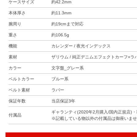
ケースサイズ
約42.2mm
本体厚さ
約11.3mm
腕周り
約19cmまで対応
重さ
約106.5g
機能
カレンダー / 夜光インデックス
素材
ザリウム / 純正デニムエフェクトカーフ×ラバ
カラー
文字盤_グレー系
ベルトカラー
ブルー系
ベルト素材
ラバー
保証年数
当店保証3年
ギャランティ(2020年2月購入/国内正規店)
付属品
※記載している物以外の付属品は御座いませ