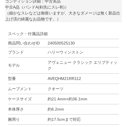
コンディション詳細：中古美品
中古A品（バンドA(剣先にスレ有)）
（細かなスレなどは御座いますが、大きなダメージは無く新品仕
上げ済の綺麗なお品物です。）
スペック・付属品詳細
商品問い合わせID
240500525130
ブランド
ハリーウィンストン
アヴェニュー クラシック エリプティッ
モデル
ク
型番
AVEQHM21RR112
ムーブメント
クオーツ
ケースサイズ
約21.4mm×約36.1mm
本体厚さ
約6.2mm
腕周り
約17.5cmまで対応