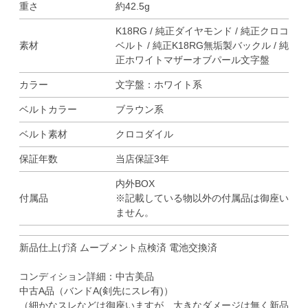
重さ
約42.5g
K18RG / 純正ダイヤモンド / 純正クロコ
素材
ベルト / 純正K18RG無垢製バックル / 純
正ホワイトマザーオブパール文字盤
カラー
文字盤：ホワイト系
ベルトカラー
ブラウン系
ベルト素材
クロコダイル
保証年数
当店保証3年
内外BOX
付属品
※記載している物以外の付属品は御座い
ません。
新品仕上げ済 ムーブメント点検済 電池交換済
コンディション詳細：中古美品
中古A品（バンドA(剣先にスレ有)）
（細かなスレなどは御座いますが、大きなダメージは無く新品