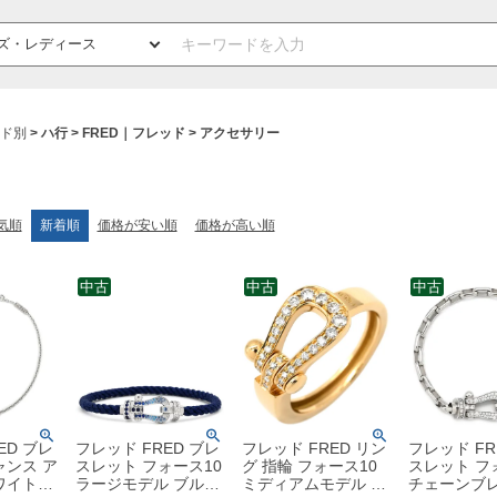
ド別
ハ行
FRED｜フレッド
アクセサリー
気順
新着順
価格が安い順
価格が高い順
中古
中古
中古
ED ブレ
フレッド FRED ブレ
フレッド FRED リン
フレッド FR
ャンス ア
スレット フォース10
グ 指輪 フォース10
スレット フ
ワイトゴ
ラージモデル ブルー
ミディアムモデル イ
チェーンブレ