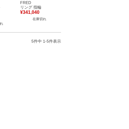
ワイトゴ
ヤモンド ピンクゴー
FRED
 ダイヤモ
ルド ＃48 Au750
ト
リング 指輪
K 【中
18K ダブルループ ミ
¥
341,040
ディアム 8.5号
在庫切れ
4B0868 【箱】 【中
れ
古】
5
件中
1
-
5
件表示