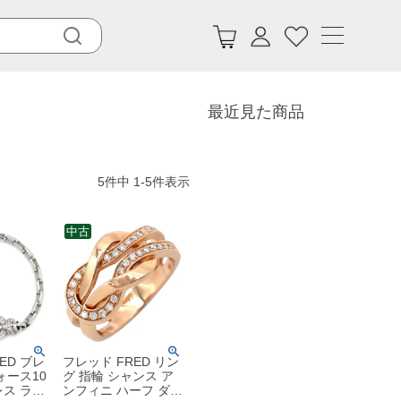
最近見た商品
5
件中
1
-
5
件表示
中古
ED ブレ
フレッド FRED リン
ォース10
グ 指輪 シャンス ア
ス ラー
ンフィニ ハーフ ダイ