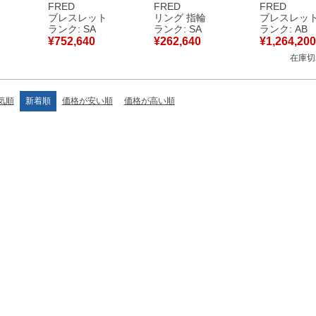
 18K
グラデーション ネイ
エローゴールド
ジモデル ホ
FRED
FRED
FRED
ヤモンド
ビー×ホワイトゴール
#46(JP6) FRED パヴ
ールド #17
ト
ブレスレット
リング 指輪
ブレスレッ
モデル
ド #18 ダイヤ Au750
ェダイヤ Au750 18K
ンド Au750 18
ランク: SA
ランク: SA
ランク: AB
中古】中
18K WG マルチスト
YG 6号 【中古】新品
古】中古品
¥
752,640
¥
262,640
¥
1,264,200
ーン 【中古】新品同
同様品
在庫切
様品
気順
新着順
価格が安い順
価格が高い順