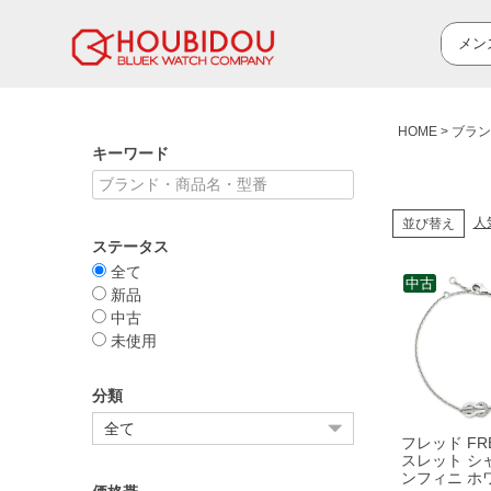
HOME
ブラン
キーワード
人
並び替え
ステータス
全て
中古
新品
中古
未使用
分類
フレッド FR
スレット シ
ンフィニ ホ