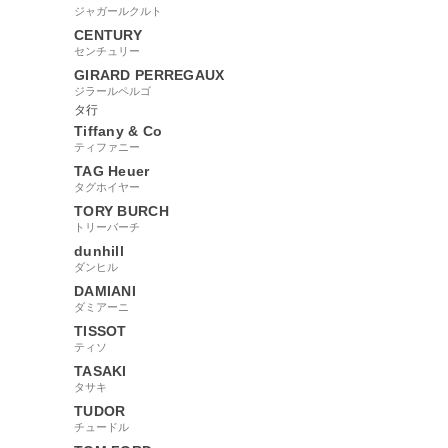
ジャガールクルト
CENTURY
センチュリー
GIRARD PERREGAUX
ジラールペルゴ
タ行
Tiffany & Co
ティファニー
TAG Heuer
タグホイヤー
TORY BURCH
トリーバーチ
dunhill
ダンヒル
DAMIANI
ダミアーニ
TISSOT
ティソ
TASAKI
タサキ
TUDOR
チュードル