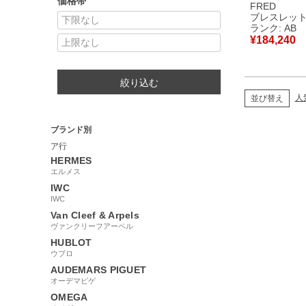
価格帯
ールド Au750
FRED
18金 ダイ
ブレスレッ
ミディアム
ランク: AB
6B0995 【
¥
184,240
古品
絞り込む
人
並び替え
ブランド別
ア行
HERMES
エルメス
IWC
IWC
Van Cleef & Arpels
ヴァンクリーフアーペル
HUBLOT
ウブロ
AUDEMARS PIGUET
オーデマピゲ
OMEGA