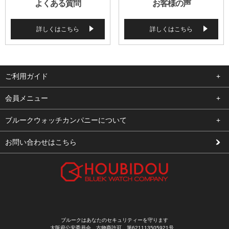
よくある質問
お客様の声
詳しくはこちら
詳しくはこちら
ご利用ガイド
よくある質問
会員メニュー
支払い・送料
ログイン
ブルークウォッチカンパニーについて
修理依頼
お気に入り
会社概要
お問い合わせはこちら
お客様の声
カート
店舗案内
買取について
メルマガ登録
特定商取引法に基づく表示
新規会員登録
プライバシーポリシー
ブルークはあなたのセキュリティーを守ります
大阪府公安委員会 古物商許可 第621113505921号