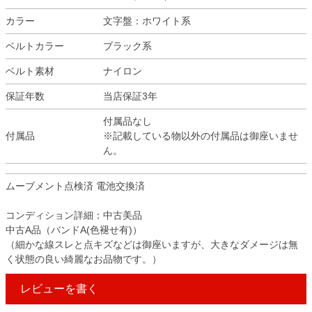
カラー
文字盤：ホワイト系
ベルトカラー
ブラック系
ベルト素材
ナイロン
保証年数
当店保証3年
付属品なし
付属品
※記載している物以外の付属品は御座いませ
ん。
ムーブメント点検済 電池交換済
コンディション詳細：中古美品
中古A品（バンドA(色褪せ有)）
（細かな線スレと点キズなどは御座いますが、大きなダメージは無
く状態の良い綺麗なお品物です。）
レビューを書く