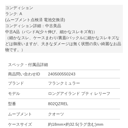
コンディション
ランク: A
(ムーブメント点検済 電池交換済)
コンディション詳細：中古美品
中古A品（バンドA(少々伸び、細かなスレキズ有)）
（細かなスレ、ケースまわり/裏蓋/バックルに細かなスレキズな
どは御座いますが、大きなダメージは無く状態の良い綺麗なお品
物です。）
スペック・付属品詳細
商品問い合わせID
240500550243
ブランド
フランクミュラー
モデル
ロングアイランド プティ レリーフ
型番
802QZREL
ムーブメント
クオーツ
ケースサイズ
約18mm×約32.5(ラグ含む)mm