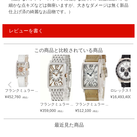
細かな点キズなどは御座いますが、大きなダメージは無く新品
仕上げ済の綺麗なお品物です。）
レビューを書く
この商品と比較されている商品
フランクミュラー ...
ロレックス ROL.
¥
452,760
¥
16,493,400
（税込）
（税
フランクミュラー ...
フランクミュラー ...
¥
359,000
¥
512,100
（税込）
（税込）
最近見た商品