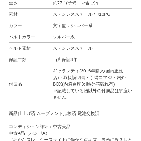
重さ
約77.1(予備コマ含む)g
素材
ステンレススチール / K18PG
カラー
文字盤：シルバー系
ベルトカラー
シルバー系
ベルト素材
ステンレススチール
保証年数
当店保証3年
ギャランティ(2016年購入/国内正規
店)・取扱説明書・予備コマ×2・内外
付属品
BOX(内箱台座欠損/外箱破れ有)
※記載している物以外の付属品は御座い
ません。
新品仕上げ済 ムーブメント点検済 電池交換済
コンディション詳細：中古美品
中古A品（バンドA）
（細かなスレ、ケースサイドに僅かな点キズ、裏蓋に線スレと