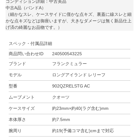
コンディション詳細：中古美品
中古A品（バンドA）
（細かなスレ、ケースサイドに僅かな点キズ、裏蓋に線スレと細
かな点キズなどは御座いますが、大きなダメージは無く新品仕上
げ済の綺麗なお品物です。）
スペック・付属品詳細
商品問い合わせID
240500543225
ブランド
フランクミュラー
モデル
ロングアイランド レリーフ
型番
902QZRELSTG AC
ムーブメント
クオーツ
ケースサイズ
約23mm×約40(ラグ含む)mm
本体厚さ
約7.5mm
腕周り
約19(予備コマ含む)cmまで対応