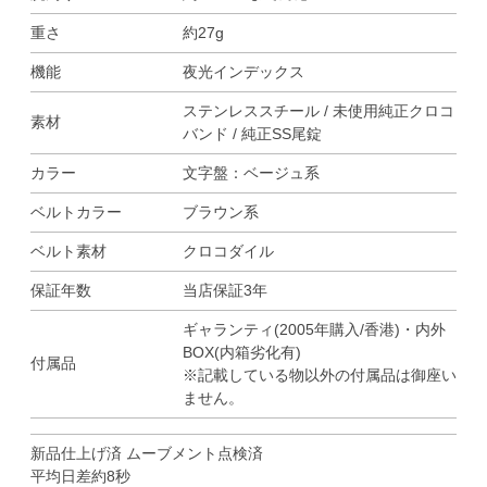
重さ
約27g
機能
夜光インデックス
ステンレススチール / 未使用純正クロコ
素材
バンド / 純正SS尾錠
カラー
文字盤：ベージュ系
ベルトカラー
ブラウン系
ベルト素材
クロコダイル
保証年数
当店保証3年
ギャランティ(2005年購入/香港)・内外
BOX(内箱劣化有)
付属品
※記載している物以外の付属品は御座い
ません。
新品仕上げ済 ムーブメント点検済
平均日差約8秒