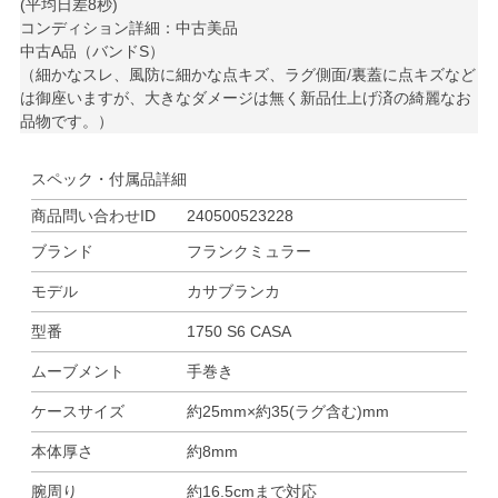
(平均日差8秒)
コンディション詳細：中古美品
中古A品（バンドS）
（細かなスレ、風防に細かな点キズ、ラグ側面/裏蓋に点キズなど
は御座いますが、大きなダメージは無く新品仕上げ済の綺麗なお
品物です。）
スペック・付属品詳細
商品問い合わせID
240500523228
ブランド
フランクミュラー
モデル
カサブランカ
型番
1750 S6 CASA
ムーブメント
手巻き
ケースサイズ
約25mm×約35(ラグ含む)mm
本体厚さ
約8mm
腕周り
約16.5cmまで対応