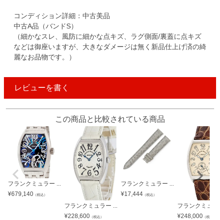
コンディション詳細：中古美品
中古A品（バンドS）
（細かなスレ、風防に細かな点キズ、ラグ側面/裏蓋に点キズ
などは御座いますが、大きなダメージは無く新品仕上げ済の綺
麗なお品物です。）
レビューを書く
この商品と比較されている商品
フランクミュラー ...
フランクミュラー ...
¥
679,140
¥
17,444
（税込）
（税込）
フランクミュラー ...
フランクミュラー 
¥
228,600
¥
248,000
（税込）
（税込）