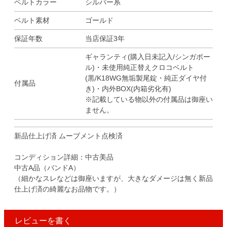
ベルトカラー
シルバー系
ベルト素材
ゴールド
保証年数
当店保証3年
ギャランティ(購入日未記入/シンガポー
ル)・未使用純正替えクロコベルト
(黒/K18WG無垢製尾錠・純正ダイヤ付
付属品
き)・内外BOX(内箱劣化有)
※記載している物以外の付属品は御座い
ません。
新品仕上げ済 ムーブメント点検済
コンディション詳細：中古美品
中古A品（バンドA）
（細かなスレなどは御座いますが、大きなダメージは無く新品
仕上げ済の綺麗なお品物です。）
レビューを書く