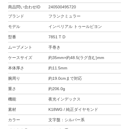
商品問い合わせID
240500495720
ブランド
フランクミュラー
モデル
インペリアル トゥールビヨン
型番
7851 T D
ムーブメント
手巻き
ケースサイズ
約35mm×約48.5(ラグ含む)mm
本体厚さ
約11.5mm
腕周り
約19.0cmまで対応
重さ
約206.0g
機能
夜光インデックス
素材
K18WG / 純正ダイヤモンド
カラー
文字盤：シルバー系