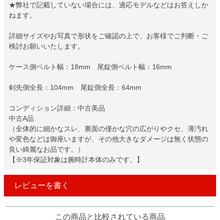
★弊社で記載していない場合には、適応モデルなどはお答えしか
ねます。
詳細サイズやお写真で形状をご確認の上で、お客様でご判断・ご
検討お願いいたします。
ケース側ベルト幅：18mm 尾錠側ベルト幅：16mm
剣先側全長：104mm 尾錠側全長：64mm
コンディション詳細：中古美品
中古A品
（全体的に細かなスレ、裏面の僅かな穴の広がりやクセ、薄汚れ
や変色などは御座いますが、その他大きなダメージは無く状態の
良い綺麗なお品です。）
【※3年保証対象は腕時計本体のみです。】
レビューを書く
この商品と比較されている商品