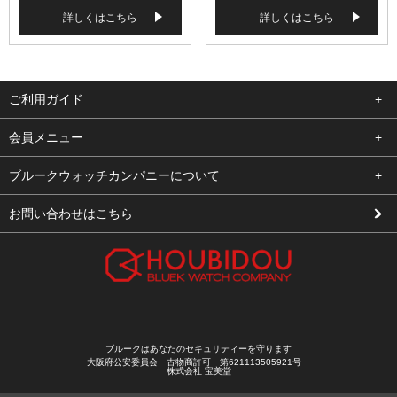
詳しくはこちら
詳しくはこちら
ご利用ガイド
よくある質問
会員メニュー
支払い・送料
ログイン
ブルークウォッチカンパニーについて
修理依頼
お気に入り
会社概要
お問い合わせはこちら
お客様の声
カート
店舗案内
買取について
メルマガ登録
特定商取引法に基づく表示
新規会員登録
プライバシーポリシー
ブルークはあなたのセキュリティーを守ります
大阪府公安委員会 古物商許可 第621113505921号
株式会社 宝美堂