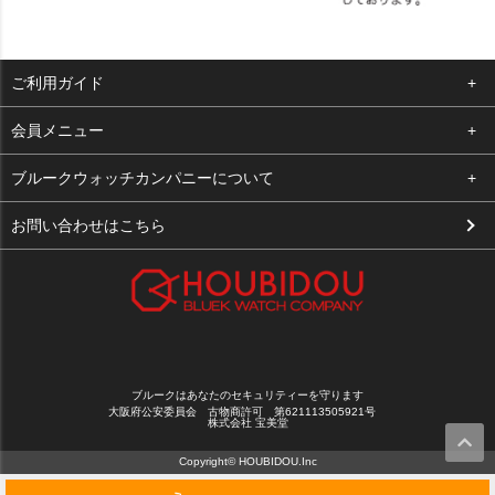
ご利用ガイド
よくある質問
会員メニュー
支払い・送料
ログイン
ブルークウォッチカンパニーについて
お客様の声
お気に入り
会社概要
お問い合わせはこちら
買取について
カート
店舗案内
メルマガ登録
特定商取引法に基づく表示
新規会員登録
プライバシーポリシー
ブルークはあなたのセキュリティーを守ります
大阪府公安委員会 古物商許可 第621113505921号
株式会社 宝美堂
Copyright© HOUBIDOU.Inc