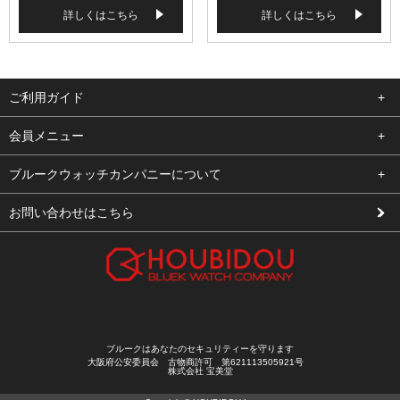
詳しくはこちら
詳しくはこちら
ご利用ガイド
よくある質問
会員メニュー
支払い・送料
ログイン
ブルークウォッチカンパニーについて
修理依頼
お気に入り
会社概要
お問い合わせはこちら
お客様の声
カート
店舗案内
買取について
メルマガ登録
特定商取引法に基づく表示
新規会員登録
プライバシーポリシー
ブルークはあなたのセキュリティーを守ります
大阪府公安委員会 古物商許可 第621113505921号
株式会社 宝美堂