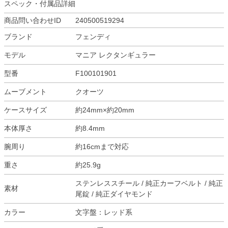
スペック・付属品詳細
商品問い合わせID
240500519294
ブランド
フェンディ
モデル
マニア レクタンギュラー
型番
F100101901
ムーブメント
クオーツ
ケースサイズ
約24mm×約20mm
本体厚さ
約8.4mm
腕周り
約16cmまで対応
重さ
約25.9g
ステンレススチール / 純正カーフベルト / 純正
素材
尾錠 / 純正ダイヤモンド
カラー
文字盤：レッド系