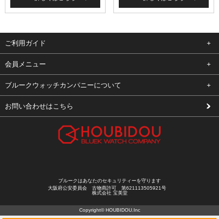
ご利用ガイド
よくある質問
会員メニュー
支払い・送料
ログイン
ブルークウォッチカンパニーについて
修理依頼
お気に入り
会社概要
お問い合わせはこちら
お客様の声
カート
店舗案内
買取について
メルマガ登録
特定商取引法に基づく表示
新規会員登録
プライバシーポリシー
ブルークはあなたのセキュリティーを守ります
大阪府公安委員会 古物商許可 第621113505921号
株式会社 宝美堂
Copyright© HOUBIDOU.Inc