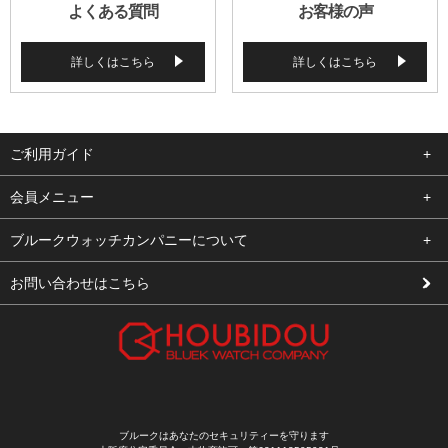
よくある質問
お客様の声
詳しくはこちら
詳しくはこちら
ご利用ガイド
よくある質問
会員メニュー
支払い・送料
ログイン
ブルークウォッチカンパニーについて
修理依頼
お気に入り
会社概要
お問い合わせはこちら
お客様の声
カート
店舗案内
買取について
メルマガ登録
特定商取引法に基づく表示
新規会員登録
プライバシーポリシー
ブルークはあなたのセキュリティーを守ります