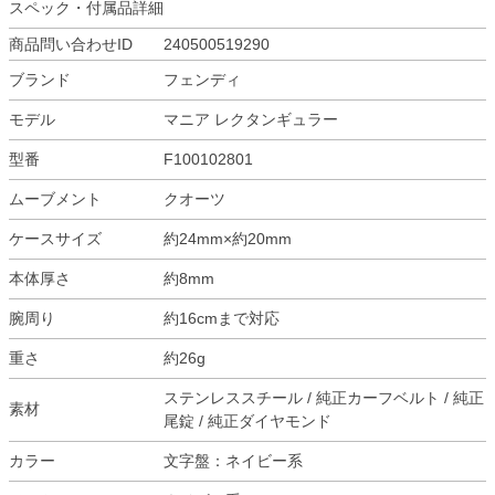
スペック・付属品詳細
商品問い合わせID
240500519290
ブランド
フェンディ
モデル
マニア レクタンギュラー
型番
F100102801
ムーブメント
クオーツ
ケースサイズ
約24mm×約20mm
本体厚さ
約8mm
腕周り
約16cmまで対応
重さ
約26g
ステンレススチール / 純正カーフベルト / 純正
素材
尾錠 / 純正ダイヤモンド
カラー
文字盤：ネイビー系