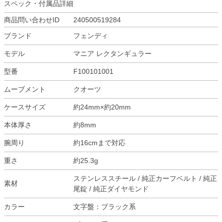
スペック・付属品詳細
商品問い合わせID
240500519284
ブランド
フェンディ
モデル
マニア レクタンギュラー
型番
F100101001
ムーブメント
クオーツ
ケースサイズ
約24mm×約20mm
本体厚さ
約8mm
腕周り
約16cmまで対応
重さ
約25.3g
ステンレススチール / 純正カーフベルト / 純正
素材
尾錠 / 純正ダイヤモンド
カラー
文字盤：ブラック系