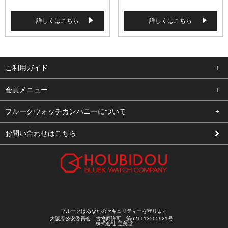
詳しくはこちら
詳しくはこちら
ご利用ガイド
よくある質問
会員メニュー
支払い・送料
ログイン
ブルークウォッチカンパニーについて
修理依頼
お気に入り
会社概要
お問い合わせはこちら
お客様の声
カート
店舗案内
買取について
メルマガ登録
特定商取引法に基づく表示
新規会員登録
プライバシーポリシー
ブルークはあなたのセキュリティーを守ります
大阪府公安委員会 古物商許可 第621113505921号
株式会社 宝美堂