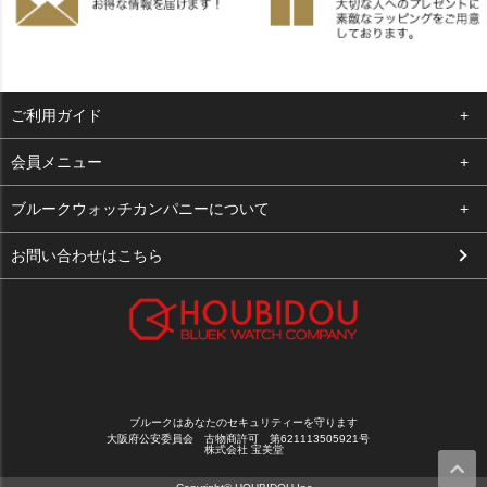
ご利用ガイド
よくある質問
会員メニュー
支払い・送料
ログイン
ブルークウォッチカンパニーについて
お客様の声
お気に入り
会社概要
お問い合わせはこちら
買取について
カート
店舗案内
メルマガ登録
特定商取引法に基づく表示
新規会員登録
プライバシーポリシー
ブルークはあなたのセキュリティーを守ります
大阪府公安委員会 古物商許可 第621113505921号
株式会社 宝美堂