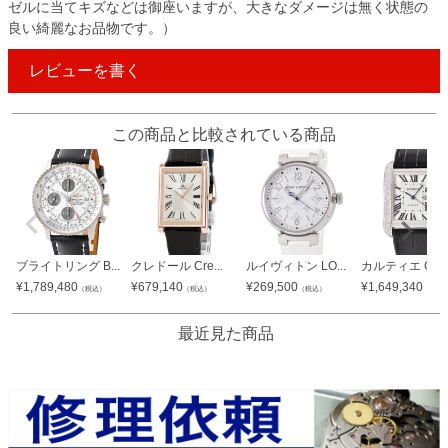
ゼルに当てキズなどは御座いますが、大きなダメージは無く状態の
良い綺麗なお品物です。）
レビューを書く
この商品と比較されている商品
ブライトリング B...
クレドール Cre...
ルイヴィトン LO...
カルティエ Car..
¥
1,789,480
¥
679,140
¥
269,500
¥
1,649,340
（税込）
（税込）
（税込）
（税込
最近見た商品