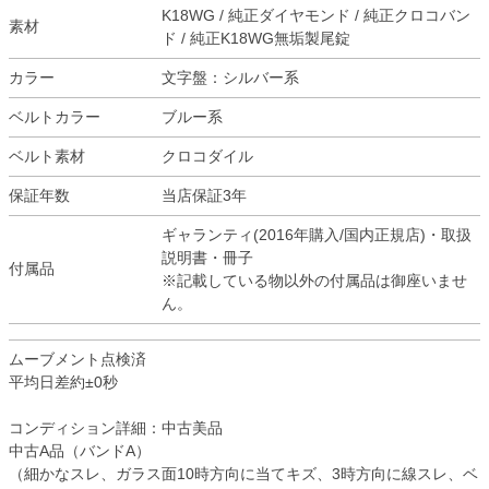
K18WG / 純正ダイヤモンド / 純正クロコバン
素材
ド / 純正K18WG無垢製尾錠
カラー
文字盤：シルバー系
ベルトカラー
ブルー系
ベルト素材
クロコダイル
保証年数
当店保証3年
ギャランティ(2016年購入/国内正規店)・取扱
説明書・冊子
付属品
※記載している物以外の付属品は御座いませ
ん。
ムーブメント点検済
平均日差約±0秒
コンディション詳細：中古美品
中古A品（バンドA）
（細かなスレ、ガラス面10時方向に当てキズ、3時方向に線スレ、ベ