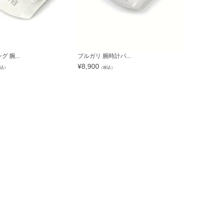
IWC IWC 腕.
¥
17,640
（
 腕...
ブルガリ 腕時計パ...
¥
8,900
込）
（税込）