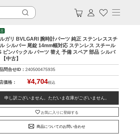
古
ルガリ BVLGARI 腕時計パーツ 純正 ステンレススチ
ル シルバー 尾錠 14mm幅対応 ステンレス スチール
S ピンバックル パーツ 替え 予備 スペア 部品 シルバ
 【中古】
品問合せID：
240500475935
¥
4,704
店価格：
税込
申し訳ございません。ただいま在庫がございません。
お気に入りに登録する
商品についてのお問い合わせ