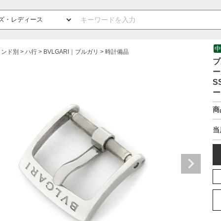
中
ランド別
ハ行
BVLGARI｜ブルガリ
時計備品
ブ
ー
S
ー
商
当