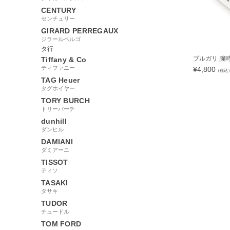
CENTURY
センチュリー
GIRARD PERREGAUX
ジラールペルゴ
タ行
ブルガリ 腕時計
Tiffany & Co
ティファニー
¥
4,800
（税込
TAG Heuer
タグホイヤー
TORY BURCH
トリーバーチ
4276
dunhill
ダンヒル
DAMIANI
ダミアーニ
TISSOT
ティソ
TASAKI
タサキ
TUDOR
チュードル
TOM FORD