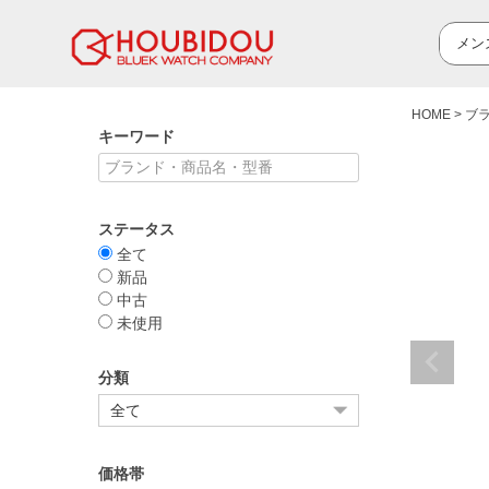
HOME
ブ
キーワード
ステータス
全て
新品
中古
未使用
分類
価格帯