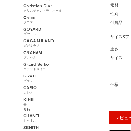
素材
Christian Dior
クリスチャン・ディオール
性別
Chloe
付属品
クロエ
GOYARD
ゴヤール
サイズ&フ
GAGA MILANO
ガガミラノ
重さ
GRAHAM
サイズ
グラハム
Grand Seiko
グランドセイコー
GRAFF
グラフ
仕様
CASIO
カシオ
KIHEI
喜平
サ行
CHANEL
レビュ
シャネル
ZENITH