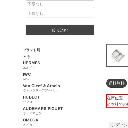
絞り込む
ブランド別
ア行
HERMES
エルメス
IWC
IWC
送料無料
Van Cleef & Arpels
ヴァンクリーフアーペル
HUBLOT
在庫位置： 【
ウブロ
※本社での
AUDEMARS PIGUET
オーデマピゲ
OMEGA
コンディシ
オメガ