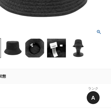
状態
ランク
A