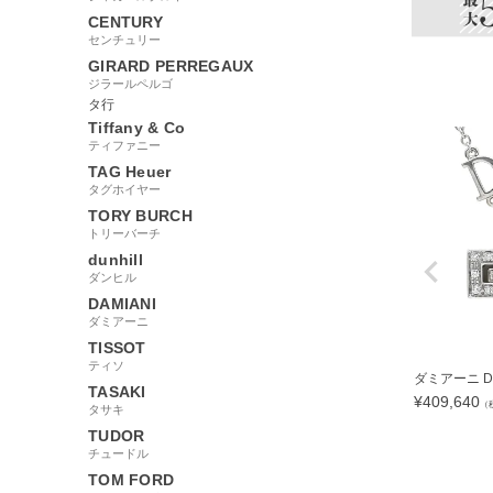
CENTURY
センチュリー
GIRARD PERREGAUX
ジラールペルゴ
タ行
Tiffany & Co
ティファニー
TAG Heuer
タグホイヤー
TORY BURCH
トリーバーチ
dunhill
ダンヒル
DAMIANI
ダミアーニ
TISSOT
ティソ
ダミアーニ DA
TASAKI
¥
409,640
（
タサキ
TUDOR
チュードル
TOM FORD