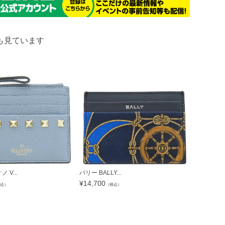
も見ています
 V...
バリー BALLY...
エルメス HER
¥
14,700
¥
88,200
込）
（税込）
（