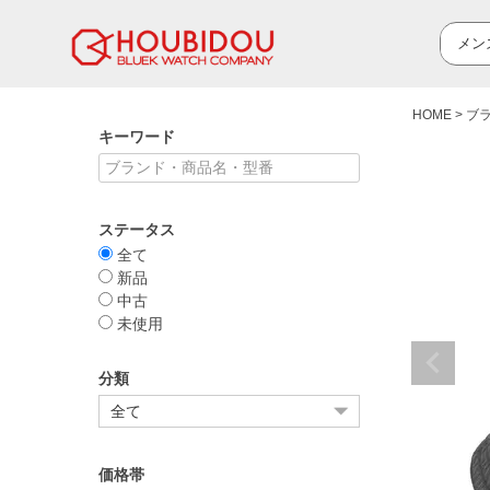
HOME
ブ
キーワード
ステータス
全て
新品
中古
未使用
分類
価格帯