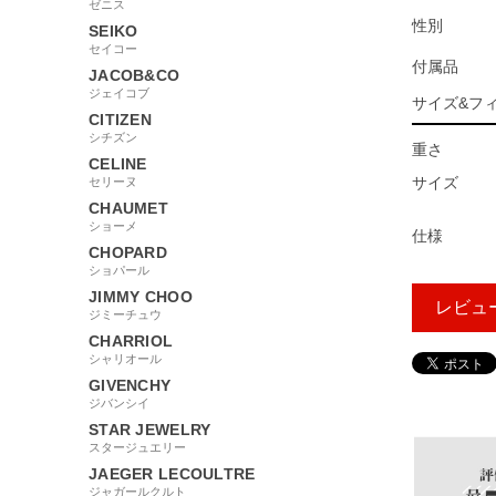
ゼニス
性別
SEIKO
セイコー
付属品
JACOB&CO
ジェイコブ
サイズ&フ
CITIZEN
シチズン
重さ
CELINE
サイズ
セリーヌ
CHAUMET
ショーメ
仕様
CHOPARD
ショパール
JIMMY CHOO
レビュ
ジミーチュウ
CHARRIOL
シャリオール
GIVENCHY
24945
ジバンシイ
STAR JEWELRY
スタージュエリー
JAEGER LECOULTRE
ジャガールクルト