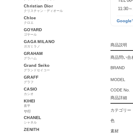
TEL 06
Christian Dior
11:3
クリスチャン・ディオール
Chloe
Googl
クロエ
GOYARD
ゴヤール
GAGA MILANO
商品説明
ガガミラノ
GRAHAM
商品問い合わ
グラハム
Grand Seiko
BRAND
グランドセイコー
GRAFF
MODEL
グラフ
CASIO
CODE No.
カシオ
商品詳細
KIHEI
喜平
カテゴリー
サ行
CHANEL
色
シャネル
ZENITH
素材