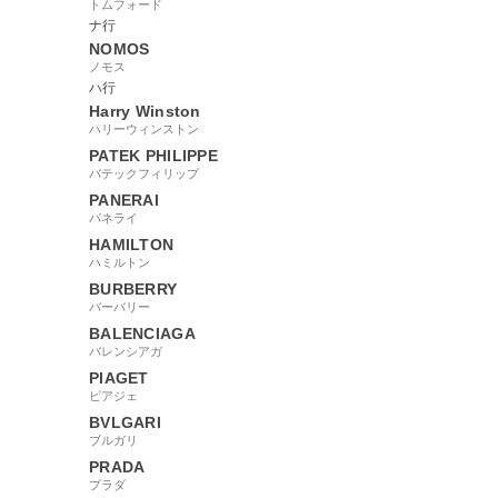
トムフォード
24945
ナ行
NOMOS
ノモス
ハ行
Harry Winston
ハリーウィンストン
PATEK PHILIPPE
パテックフィリップ
PANERAI
パネライ
HAMILTON
ハミルトン
BURBERRY
バーバリー
BALENCIAGA
バレンシアガ
PIAGET
ピアジェ
BVLGARI
ブルガリ
PRADA
プラダ