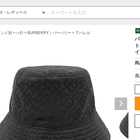
中
ランド別
ハ行
BURBERRY｜バーバリー
アパレル
バ
ト
イ
商
当