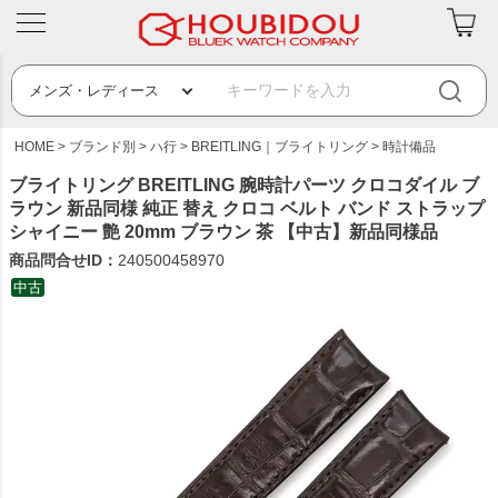
HOME
ブランド別
ハ行
BREITLING｜ブライトリング
時計備品
ブライトリング BREITLING 腕時計パーツ クロコダイル ブ
ラウン 新品同様 純正 替え クロコ ベルト バンド ストラップ
シャイニー 艶 20mm ブラウン 茶 【中古】新品同様品
商品問合せID：
240500458970
中古