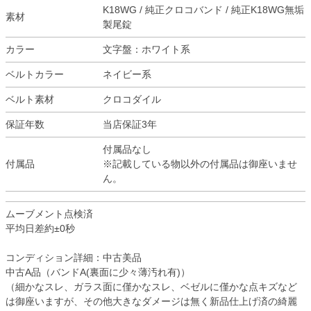
K18WG / 純正クロコバンド / 純正K18WG無垢
素材
製尾錠
カラー
文字盤：ホワイト系
ベルトカラー
ネイビー系
ベルト素材
クロコダイル
保証年数
当店保証3年
付属品なし
付属品
※記載している物以外の付属品は御座いませ
ん。
ムーブメント点検済
平均日差約±0秒
コンディション詳細：中古美品
中古A品（バンドA(裏面に少々薄汚れ有)）
（細かなスレ、ガラス面に僅かなスレ、ベゼルに僅かな点キズなど
は御座いますが、その他大きなダメージは無く新品仕上げ済の綺麗