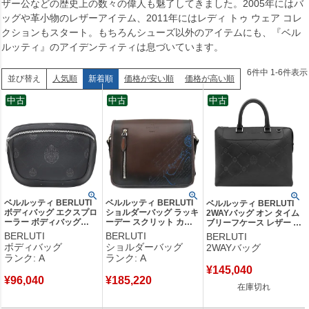
ザー公などの歴史上の数々の偉人も魅了してきました。2005年にはバ
ッグや革小物のレザーアイテム、2011年にはレディ トゥ ウェア コレ
クションもスタート。もちろんシューズ以外のアイテムにも、『ベル
ルッティ』のアイデンティティは息づいています。
6
件中
1
-
6
件表示
人気順
新着順
価格が安い順
価格が高い順
並び替え
中古
中古
中古
ベルルッティ BERLUTI
ベルルッティ BERLUTI
ベルルッティ BERLUTI
ボディバッグ エクスプロ
ショルダーバッグ ラッキ
2WAYバッグ オン タイム
ーラー ボディバッグ
ーデー スクリット カリ
ブリーフケース レザー ヴ
PVCコーティングキャン
グラフィ レザー ナイロ
ェネチアカーフレザー ブ
BERLUTI
BERLUTI
BERLUTI
バス ヴェネチアンレザー
ン ブラウン×ブルー シル
ラック シルバー金具 黒
ボディバッグ
ショルダーバッグ
2WAYバッグ
ブラック シルバー金具
バー金具 茶 青 メッセン
ビジネスバッグ ショルダ
ランク: A
ランク: A
黒 【中古】中古美品
ジャー 斜め掛け 【中
ーバッグ 【箱】 【中古】
¥
145,040
古】中古美品
¥
96,040
¥
185,220
在庫切れ