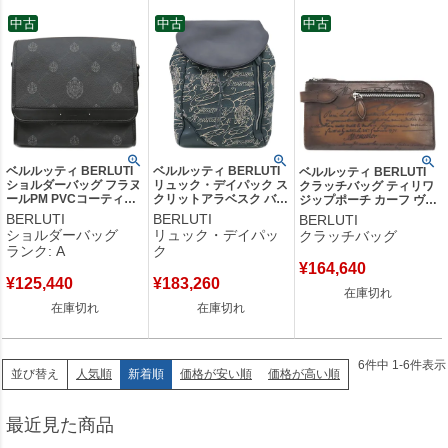
中古
中古
中古
ベルルッティ BERLUTI
ベルルッティ BERLUTI
ベルルッティ BERLUTI
ショルダーバッグ フラヌ
リュック・デイパック ス
クラッチバッグ ティリワ
ールPM PVCコーティン
クリットアラベスク バッ
ジップポーチ カーフ ヴェ
グキャンバス ヴェネチア
クパック キャンバス レ
ネチアカーフレザー ブラ
BERLUTI
BERLUTI
BERLUTI
ンレザー ブラック シル
ザー ネイビー×アイボリ
ウン シルバー金具 茶 セ
ショルダーバッグ
リュック・デイパッ
クラッチバッグ
バー金具 メッセンジャー
ー シルバー金具 バック
カンドバッグ カリグラフ
ランク: A
ク
バッグ 黒 【中古】中古
パック 【中古】
ィ スリーインワン
¥
164,640
美品
235755 【箱】 【中古】
¥
125,440
¥
183,260
在庫切れ
在庫切れ
在庫切れ
6
件中
1
-
6
件表示
人気順
新着順
価格が安い順
価格が高い順
並び替え
最近見た商品