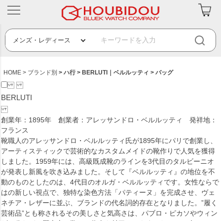
HOME
ブランド別
ハ行
BERLUTI｜ベルルッティ
バッグ
BERLUTI
創業年：1895年 創業者：アレッサンドロ・ベルルッティ 発祥地：
フランス
靴職人のアレッサンドロ・ベルルッティ氏が1895年にパリで創業し、
アーティスティックで芸術的なカスタムメイドの靴作りで人気を獲得
しました。1959年には、高級既成靴のラインを3代目のタルビーニオ
が発表し新風を吹き込みました。そして『ベルルッティ』の地位を不
動のものとしたのは、4代目のオルガ・ベルルッティです。女性ならで
はの新しい視点で、独特な染色方法「パティーヌ」を完成させ、ヴェ
ネチア・レザーに並ぶ、ブランドの代名詞的存在となりました。”履く
芸術品”とも称されるその美しさと気高さは、パブロ・ピカソやウィン