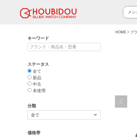
HOME
ブ
キーワード
ステータス
全て
新品
中古
未使用
分類
価格帯