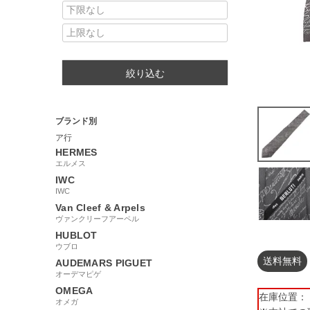
絞り込む
ブランド別
ア行
HERMES
エルメス
IWC
IWC
Van Cleef & Arpels
ヴァンクリーフアーペル
HUBLOT
ウブロ
送料無料
AUDEMARS PIGUET
オーデマピゲ
OMEGA
在庫位置： 【
オメガ