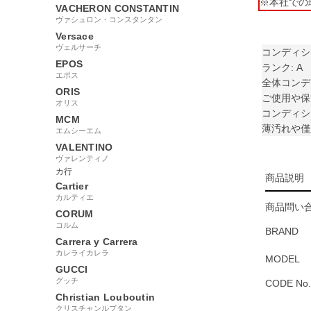
※本社での
VACHERON CONSTANTIN
ヴァシュロン・コンスタンタン
Versace
ヴェルサーチ
コンディシ
EPOS
ランク: A
エポス
全体コンデ
ORIS
ご使用や保
オリス
コンディシ
MCM
薄汚れや僅
エムシーエム
VALENTINO
ヴァレンティノ
カ行
商品説明
Cartier
カルティエ
商品問い合
CORUM
コルム
BRAND
Carrera y Carrera
カレライカレラ
MODEL
GUCCI
グッチ
CODE No.
Christian Louboutin
クリスチャンルブタン