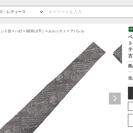
中
ランド別
ハ行
BERLUTI｜ベルルッティ
アパレル
ベ
ト
テ
古
商
当