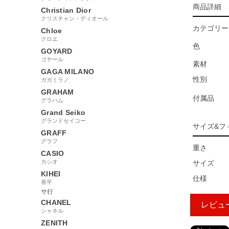
商品詳細
Christian Dior
クリスチャン・ディオール
カテゴリー
Chloe
クロエ
色
GOYARD
ゴヤール
素材
GAGA MILANO
性別
ガガミラノ
GRAHAM
付属品
グラハム
Grand Seiko
グランドセイコー
サイズ&フ
GRAFF
グラフ
重さ
CASIO
カシオ
サイズ
KIHEI
仕様
喜平
サ行
CHANEL
レビュ
シャネル
ZENITH