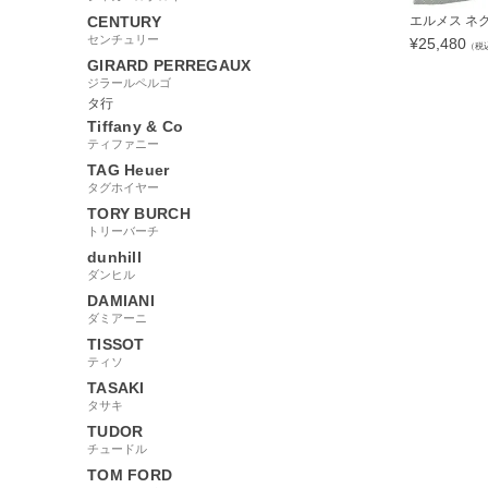
CENTURY
エルメス ネクタ
センチュリー
¥
25,480
（税
GIRARD PERREGAUX
ジラールペルゴ
タ行
Tiffany & Co
ティファニー
24945
TAG Heuer
タグホイヤー
TORY BURCH
トリーバーチ
dunhill
ダンヒル
DAMIANI
ダミアーニ
TISSOT
ティソ
TASAKI
タサキ
TUDOR
チュードル
TOM FORD