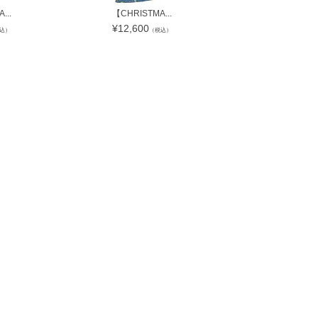
...
【CHRISTMA...
ミキモト MIKI
¥
12,600
¥
203,840
込）
（税込）