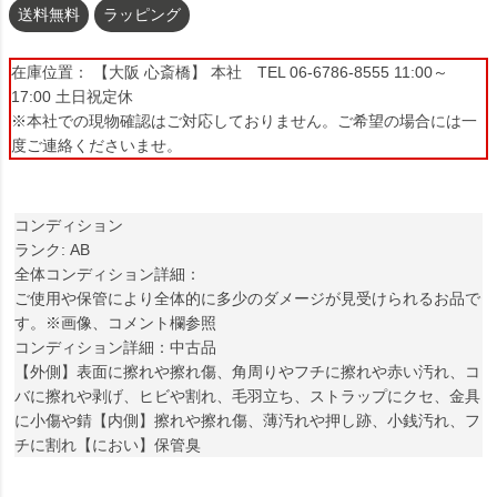
送料無料
ラッピング
在庫位置： 【大阪 心斎橋】 本社 TEL 06-6786-8555 11:00～
17:00 土日祝定休
※本社での現物確認はご対応しておりません。ご希望の場合には一
度ご連絡くださいませ。
コンディション
ランク: AB
全体コンディション詳細：
ご使用や保管により全体的に多少のダメージが見受けられるお品で
す。※画像、コメント欄参照
コンディション詳細：中古品
【外側】表面に擦れや擦れ傷、角周りやフチに擦れや赤い汚れ、コ
バに擦れや剥げ、ヒビや割れ、毛羽立ち、ストラップにクセ、金具
に小傷や錆【内側】擦れや擦れ傷、薄汚れや押し跡、小銭汚れ、フ
チに割れ【におい】保管臭