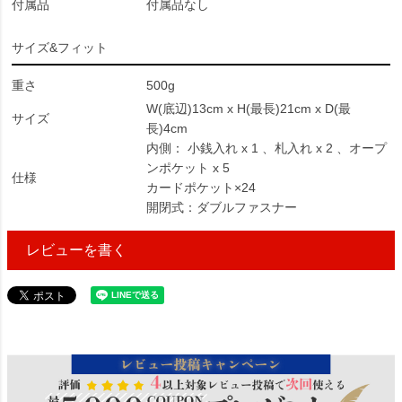
付属品
付属品なし
サイズ&フィット
重さ
500g
W(底辺)13cm x H(最長)21cm x D(最
サイズ
長)4cm
内側： 小銭入れ x 1 、札入れ x 2 、オープ
ンポケット x 5
仕様
カードポケット×24
開閉式：ダブルファスナー
レビューを書く
70382