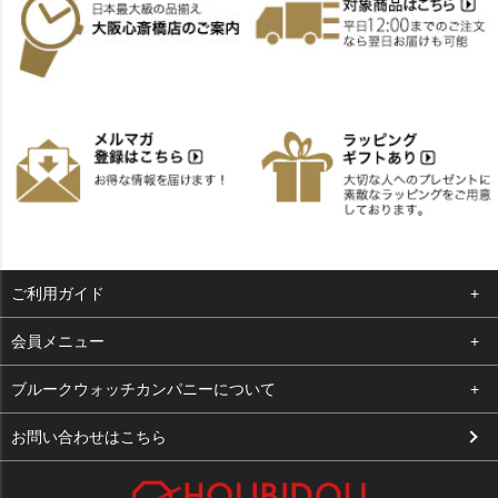
ご利用ガイド
よくある質問
会員メニュー
支払い・送料
ログイン
ブルークウォッチカンパニーについて
お客様の声
お気に入り
会社概要
お問い合わせはこちら
買取について
カート
店舗案内