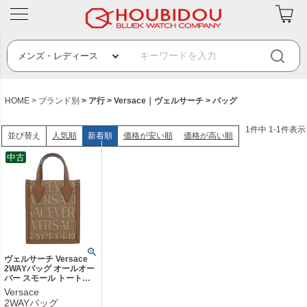
HOME
ブランド別
ア行
Versace｜ヴェルサーチ
バッグ
1
件中
1
-
1
件表示
人気順
新着順
価格が安い順
価格が高い順
並び替え
中古
ヴェルサーチ Versace
2WAYバッグ オールオー
バー スモール トートバ
ッグ コットン ポリエス
Versace
テル レザー ブラウン ゴ
2WAYバッグ
ールド金具 ロゴ 総柄 ハ