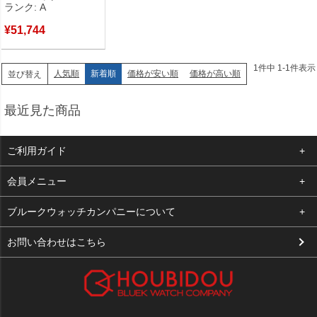
ランク: A
ンドバッグ ショルダー
【保存袋】 【中古】中古
¥
51,744
美品
1
件中
1
-
1
件表示
人気順
新着順
価格が安い順
価格が高い順
並び替え
最近見た商品
ご利用ガイド
よくある質問
会員メニュー
支払い・送料
ログイン
ブルークウォッチカンパニーについて
お客様の声
お気に入り
会社概要
お問い合わせはこちら
買取について
カート
店舗案内
メルマガ登録
特定商取引法に基づく表示