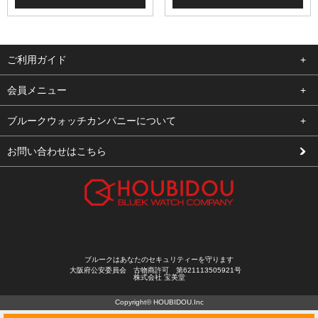
ご利用ガイド
よくある質問
会員メニュー
支払い・送料
ログイン
ブルークウォッチカンパニーについて
修理依頼
お気に入り
会社概要
お問い合わせはこちら
お客様の声
カート
店舗案内
買取について
メルマガ登録
特定商取引法に基づく表示
新規会員登録
プライバシーポリシー
ブルークはあなたのセキュリティーを守ります
大阪府公安委員会 古物商許可 第621113505921号
株式会社 宝美堂
Copyright© HOUBIDOU.Inc