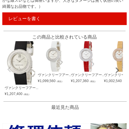
かな線スレなどは御座いますが、大きなダメージは無く状態の良い
綺麗なお品物です。）
レビューを書く
この商品と比較されている商品
ヴァンクリーフアー...
ヴァンクリーフアー...
ヴァンクリーフア
¥
1,099,560
¥
1,207,360
¥
1,002,540
（税込）
（税込）
（税込
ヴァンクリーフアー...
¥
1,207,400
（税込）
最近見た商品