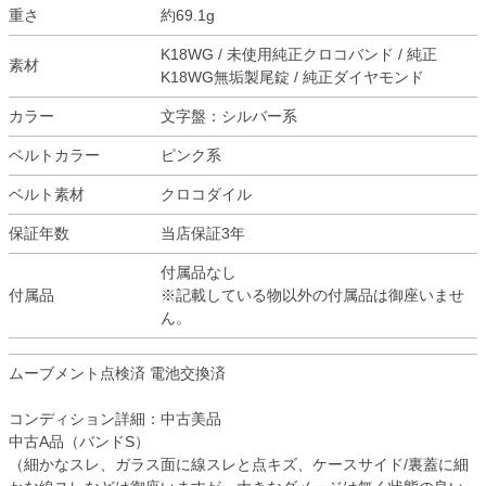
重さ
約69.1g
K18WG / 未使用純正クロコバンド / 純正
素材
K18WG無垢製尾錠 / 純正ダイヤモンド
カラー
文字盤：シルバー系
ベルトカラー
ピンク系
ベルト素材
クロコダイル
保証年数
当店保証3年
付属品なし
付属品
※記載している物以外の付属品は御座いませ
ん。
ムーブメント点検済 電池交換済
コンディション詳細：中古美品
中古A品（バンドS）
（細かなスレ、ガラス面に線スレと点キズ、ケースサイド/裏蓋に細