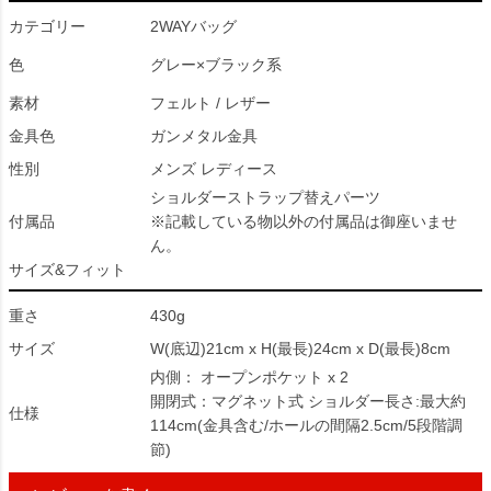
カテゴリー
2WAYバッグ
色
グレー×ブラック系
素材
フェルト / レザー
金具色
ガンメタル金具
性別
メンズ レディース
ショルダーストラップ替えパーツ
付属品
※記載している物以外の付属品は御座いませ
ん。
サイズ&フィット
重さ
430g
サイズ
W(底辺)21cm x H(最長)24cm x D(最長)8cm
内側： オープンポケット x 2
開閉式：マグネット式 ショルダー長さ:最大約
仕様
114cm(金具含む/ホールの間隔2.5cm/5段階調
節)