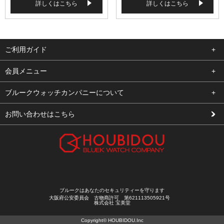
詳しくはこちら
詳しくはこちら
ご利用ガイド
よくある質問
会員メニュー
支払い・送料
ログイン
ブルークウォッチカンパニーについて
修理依頼
お気に入り
会社概要
お問い合わせはこちら
お客様の声
カート
店舗案内
買取について
メルマガ登録
特定商取引法に基づく表示
新規会員登録
プライバシーポリシー
ブルークはあなたのセキュリティーを守ります
大阪府公安委員会 古物商許可 第621113505921号
株式会社 宝美堂
Copyright© HOUBIDOU.Inc