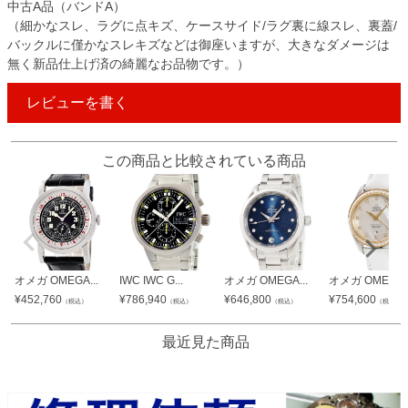
中古A品（バンドA）
（細かなスレ、ラグに点キズ、ケースサイド/ラグ裏に線スレ、裏蓋/
バックルに僅かなスレキズなどは御座いますが、大きなダメージは
無く新品仕上げ済の綺麗なお品物です。）
レビューを書く
この商品と比較されている商品
オメガ OMEGA...
IWC IWC G...
オメガ OMEGA...
オメガ OMEGA..
¥
452,760
¥
786,940
¥
646,800
¥
754,600
（税込）
（税込）
（税込）
（税込）
最近見た商品