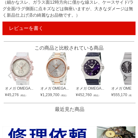
（細かなスレ、ガラス面12時方向に僅かな線スレ、ケースサイド/ラ
グ全面/ラグ側面に点キズなどは御座いますが、大きなダメージは無
く新品仕上げ済の綺麗なお品物です。）
レビューを書く
この商品と比較されている商品
オメガ OMEGA...
オメガ OMEGA...
オメガ OMEGA...
オメガ OMEGA..
¥
45,276
¥
1,239,700
¥
452,760
¥
555,170
（税込）
（税込）
（税込）
（税込）
最近見た商品