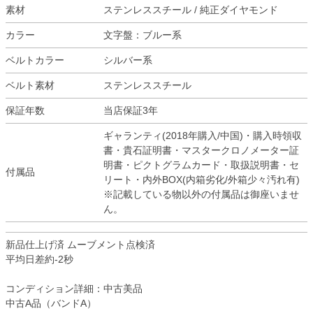
素材
ステンレススチール / 純正ダイヤモンド
カラー
文字盤：ブルー系
ベルトカラー
シルバー系
ベルト素材
ステンレススチール
保証年数
当店保証3年
ギャランティ(2018年購入/中国)・購入時領収
書・貴石証明書・マスタークロノメーター証
明書・ピクトグラムカード・取扱説明書・セ
付属品
リート・内外BOX(内箱劣化/外箱少々汚れ有)
※記載している物以外の付属品は御座いませ
ん。
新品仕上げ済 ムーブメント点検済
平均日差約-2秒
コンディション詳細：中古美品
中古A品（バンドA）