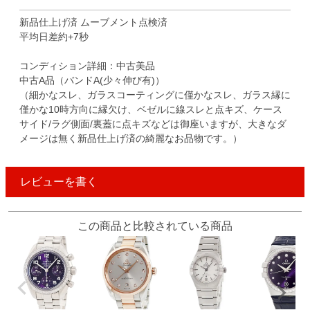
新品仕上げ済 ムーブメント点検済
平均日差約+7秒
コンディション詳細：中古美品
中古A品（バンドA(少々伸び有)）
（細かなスレ、ガラスコーティングに僅かなスレ、ガラス縁に
僅かな10時方向に縁欠け、ベゼルに線スレと点キズ、ケース
サイド/ラグ側面/裏蓋に点キズなどは御座いますが、大きなダ
メージは無く新品仕上げ済の綺麗なお品物です。）
レビューを書く
この商品と比較されている商品