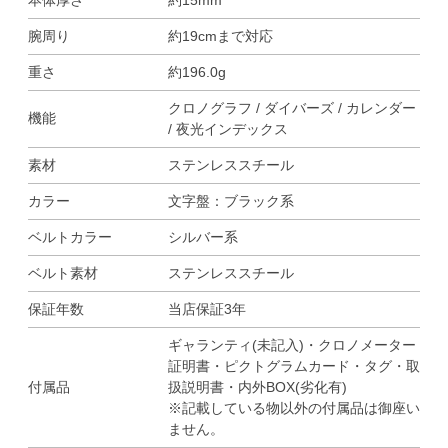
本体厚さ
約15mm
腕周り
約19cmまで対応
重さ
約196.0g
クロノグラフ / ダイバーズ / カレンダー
機能
/ 夜光インデックス
素材
ステンレススチール
カラー
文字盤：ブラック系
ベルトカラー
シルバー系
ベルト素材
ステンレススチール
保証年数
当店保証3年
ギャランティ(未記入)・クロノメーター
証明書・ピクトグラムカード・タグ・取
付属品
扱説明書・内外BOX(劣化有)
※記載している物以外の付属品は御座い
ません。