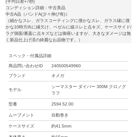
(平均日差+7秒)
コンディション詳細：中古美品
中古A品（バンドA(少々伸び有)）
（細かなスレ、ガラスコーティングに僅かなスレ、ガラス縁に僅
かな10時方向に縁欠け、ベゼルに線スレと点キズ、ケースサイド/
ラグ側面/裏蓋に点キズなどは御座いますが、大きなダメージは無
く新品仕上げ済の綺麗なお品物です。）
スペック・付属品詳細
商品問い合わせID
240500549960
ブランド
オメガ
シーマスター ダイバー 300M クロノグ
モデル
ラフ
型番
2594.52.00
ムーブメント
自動巻き
ケースサイズ
約41.5mm