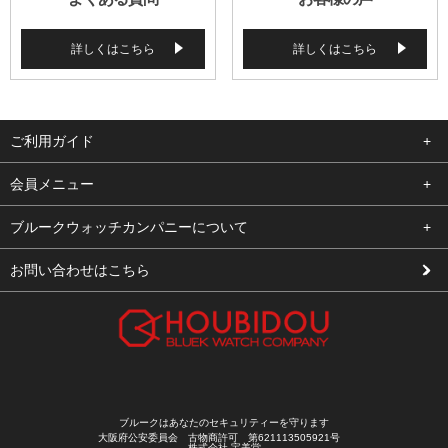
詳しくはこちら
詳しくはこちら
ご利用ガイド
よくある質問
会員メニュー
支払い・送料
ログイン
ブルークウォッチカンパニーについて
修理依頼
お気に入り
会社概要
お問い合わせはこちら
お客様の声
カート
店舗案内
買取について
メルマガ登録
特定商取引法に基づく表示
新規会員登録
プライバシーポリシー
ブルークはあなたのセキュリティーを守ります
大阪府公安委員会 古物商許可 第621113505921号
株式会社 宝美堂